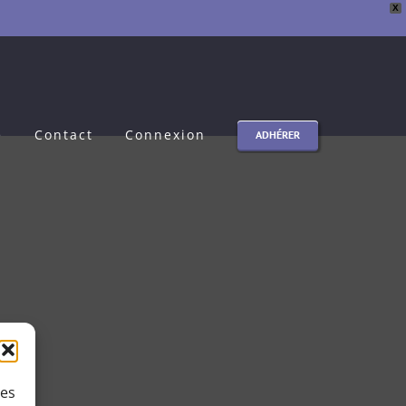
X
e
Contact
Connexion
ADHÉRER
ies