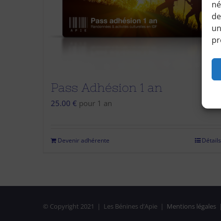
né
de
un
pr
Pass Adhésion 1 an
25.00
€
pour 1 an
Devenir adhérente
Détails
© Copyright 2021 | Les Bénines d’Apie |
Mentions légales