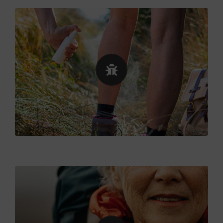
Les tiques
De mai à septembre, soyez vigilantes !
Ces parasites peuvent vous transmettre une
maladie grave (maladie de Lyme). Portez des
vêtements couvrants. En rentrant de la randonnée
et les 2 jours suivants, surveillez toute sensation
d’irritation.
En savoir plus
Les vêtements
Privilégiez les matières techniques. L’équipement
idéal, c’est un t-shirt technique, thermorégulateur,