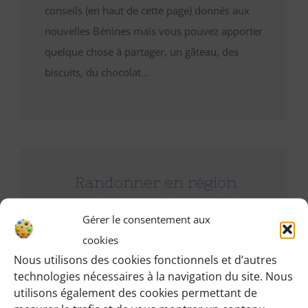
conseils (en haut de cette page) donnés aux
nouvelles Bénines mais vous pouvez apporter
quelque chose à partager, un gâteau, des
biscuits, du chocolat…
Randonner en région
parisienne ? Mais il n'y a
Gérer le consentement aux
que du béton ! Où allez-
cookies
vous ?
Nous utilisons des cookies fonctionnels et d’autres
Regardez une carte : Paris est entouré de très
technologies nécessaires à la navigation du site. Nous
utilisons également des cookies permettant de
nombreuses forêts magnifiques et faciles