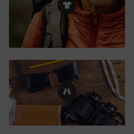
une polaire et une veste isolante avec capuche.
Selon la saison, vous pourrez aussi utiliser un
bonnet ou une casquette, des lunettes de soleil,
des gants, un pantalon transformable en short, un
sur-pantalon imperméable, un parapluie ou une
cape de pluie.
Les petits extras
Selon vos centres d’intérêt, vous pouvez aussi
mettre dans votre sac : des jumelles, un livre sur la
flore ou les oiseaux, un appareil photo, un carnet
de croquis, et n’oubliez votre bonne humeur et
votre sourire