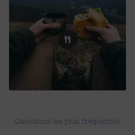
La nourriture
La plupart des randonneuses prennent un bon
petit-déjeuner avant de partir. Emportez avec vous
1,5 litre d’eau, voire plus s’il fait chaud, des barres
énergétiques et/ou des fruits secs pour les pauses,
un vrai repas pour le pique-nique. Prenez de la
nourriture en quantité suffisante pour la journée.
L’été, il nous arrive de ne rentrer à Paris que vers
19 h 30. Par temps froid, certaines amènent une
boisson chaude dans un thermos. Prenez un sac en
plastique qui vous servira de poubelle : ne laissez
aucun détritus derrière vous.
Questions les plus fréquentes