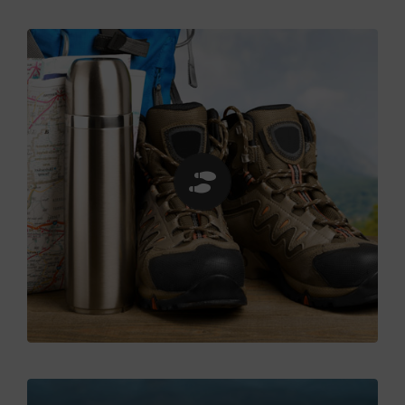
Les chaussures
Beaucoup de randonneuses prennent une pointure
de plus. Si vous randonnez régulièrement, mieux
vaut investir dans des chaussures de qualité,
légères et confortables, avec amorti, semelle
crantée et type Goretex. Essayez-les avec une paire
de chaussettes que vous porterez en randonnée.
Pour protéger la peau des frottements, choisissez
vos chaussettes avec soin, idéalement en laine.
Enfin, ne vous lancez pas dans une 24 km / 3
chaussures avec des chaussures neuves et
protégez-vous avant le départ avec du sparadrap si
vous êtes sujette aux ampoules.