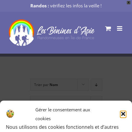
X
Randos :
vérifiez les infos la veille !
Passer
au
contenu
Trier par
Nom
Montrer
12 produits
Gérer le consentement aux
cookies
Nous utilisons des cookies fonctionnels et d’autres