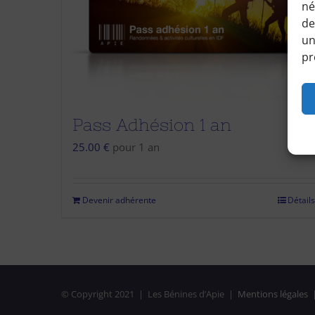
né
de
un
pr
Pass Adhésion 1 an
25.00
€
pour 1 an
Devenir adhérente
Détails
© Copyright 2021 | Les Bénines d’Apie |
Mentions légales