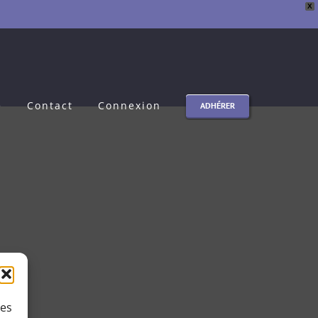
X
e
Contact
Connexion
ADHÉRER
ies