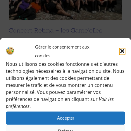
Concert Retina – les Game’elles
Gérer le consentement aux
Concert Retina - les Game'elles 31 mai, 16h – Concert
cookies
avec avec O’puces 93 et Tsouen Tsouen. au [...]
Nous utilisons des cookies fonctionnels et d’autres
technologies nécessaires à la navigation du site. Nous
Par
Isabelle C
|
25 mai 2026
|
Actualités
utilisons également des cookies permettant de
mesurer le trafic et de vous montrer un contenu
personnalisé. Vous pouvez paramétrer vos
préférences de navigation en cliquant sur
Voir les
Conseil d’administration 2025
préférences
.
Accepter
Le conseil d'administration 2025 se compose de :
Bernadette, Bianca, Céline, Dominique, Élisa, Estelle,