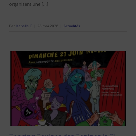
organisent une [...]
Par
Isabelle C
|
28 mai 2026
|
Actualités