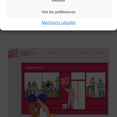
Refuser
Isabelle, Leila, Nancy. Dominique [...]
Voir les préférences
Mentions Légales
Par
Isabelle C
|
6 mai 2025
|
Actualités