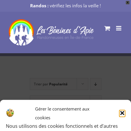
X
Randos :
vérifiez les infos la veille !
Passer
au
contenu
Trier par
Popularité
Montrer
12 produits
Gérer le consentement aux
cookies
Nous utilisons des cookies fonctionnels et d’autres