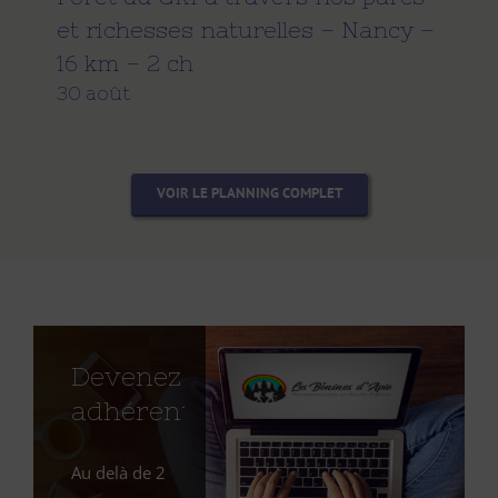
et richesses naturelles – Nancy –
16 km – 2 ch
30 août
VOIR LE PLANNING COMPLET
Devenez
adhérente
Au delà de 2