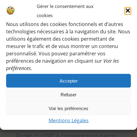
Gérer le consentement aux
cookies
Nous utilisons des cookies fonctionnels et d’autres
technologies nécessaires à la navigation du site. Nous
utilisons également des cookies permettant de
RandoANNULÉE – 2ch – km –
mesurer le trafic et de vous montrer un contenu
Soazic
personnalisé. Vous pouvez paramétrer vos
23 août
préférences de navigation en cliquant sur
Voir les
préférences
.
Accepter
Refuser
Voir les préférences
Mentions Légales
Forêt du GR1 à travers nos parcs