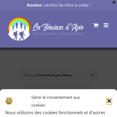
X
Randos :
vérifiez les infos la veille !
Passer
au
contenu
Trier par
Commande par défaut
Montrer
12 produits
Gérer le consentement aux
cookies
Nous utilisons des cookies fonctionnels et d’autres