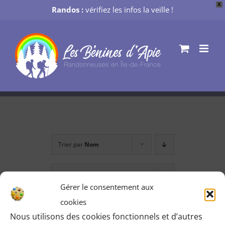
X
Randos :
vérifiez les infos la veille !
Passer
au
contenu
Trier par
Nom
Montrer
12 produits
Gérer le consentement aux
cookies
Nous utilisons des cookies fonctionnels et d’autres