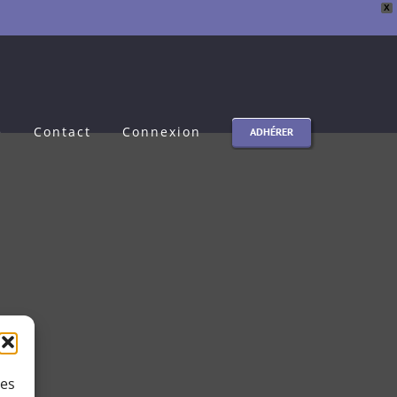
X
e
Contact
Connexion
ADHÉRER
ies