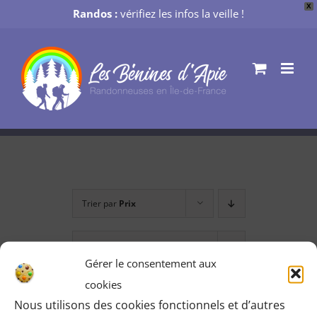
X
Randos :
vérifiez les infos la veille !
Passer
au
contenu
Trier par
Prix
Montrer
12 produits
Gérer le consentement aux
cookies
Nous utilisons des cookies fonctionnels et d’autres