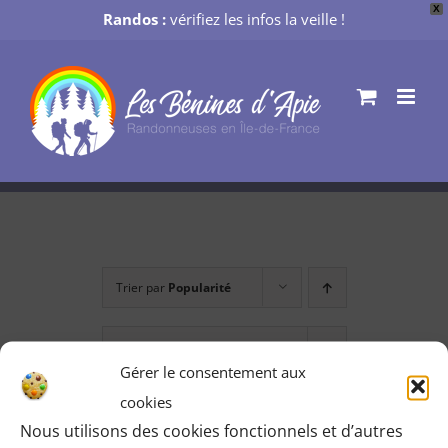
X
Randos :
vérifiez les infos la veille !
Passer
au
contenu
Trier par
Popularité
Montrer
12 produits
Gérer le consentement aux
cookies
Nous utilisons des cookies fonctionnels et d’autres