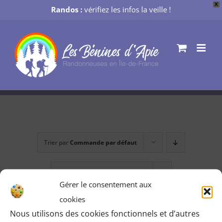
X
Randos :
vérifiez les infos la veille !
Passer
au
contenu
Trier par
Commande par défaut
Montrer
36 produits
Gérer le consentement aux
cookies
Nous utilisons des cookies fonctionnels et d’autres