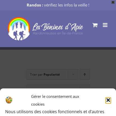
X
Randos :
vérifiez les infos la veille !
Passer
au
contenu
Trier par
Popularité
Montrer
36 produits
Gérer le consentement aux
cookies
Nous utilisons des cookies fonctionnels et d’autres