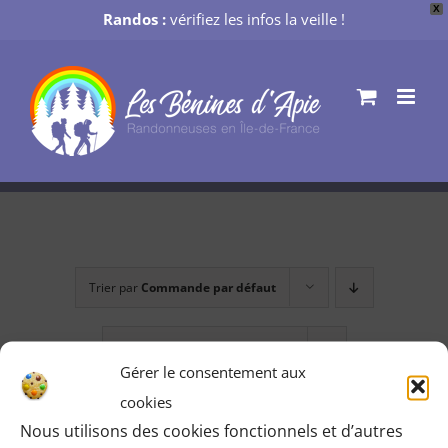
X
Randos :
vérifiez les infos la veille !
Passer
au
contenu
Trier par
Commande par défaut
Montrer
24 produits
Gérer le consentement aux
cookies
Nous utilisons des cookies fonctionnels et d’autres