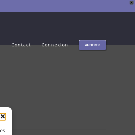
X
e
Contact
Connexion
ADHÉRER
ies