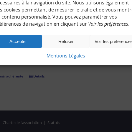
cessaires à la navigation du site. Nous utilisons également
ez à toutes les informations pratiques de nos excursions du diman
s cookies permettant de mesurer le trafic et de vous montr
es, conseils etc.), et participez à nos activités telles que des sorti
 contenu personnalisé. Vous pouvez paramétrer vos
éférences de navigation en cliquant sur
Voir les préférences
.
adhérer et faire vivre notre association, nous vous demandons un
r par chèque, virement bancaire (démarche à finaliser hors site, 
Accepter
Refuser
Voir les préférence
on confirmée, il vous suffira de vous identifier et de consulter le
Mentions Légales
es réservées aux Bénines d'Apie. Vous pouvez aussi nous deman
nir adhérente
Détails
|
Charte de l’association
|
Statuts