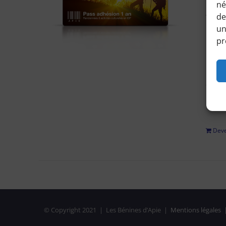
né
Accéd
de
horair
un
pr
Pour 
régle
adhési
privé
Deve
© Copyright 2021 | Les Bénines d’Apie |
Mentions légales