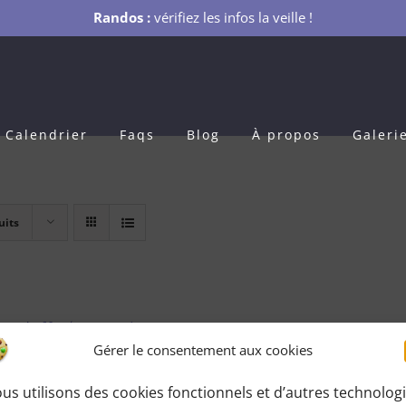
Randos :
vérifiez les infos la veille !
Calendrier
Faqs
Blog
À propos
Galeri
uits
s Adhésion 1 an
Gérer le consentement aux cookies
0
€
pour 1 an
us utilisons des cookies fonctionnels et d’autres technolog