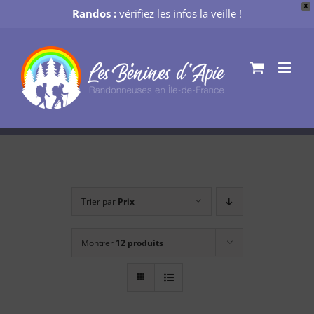
X
Randos :
vérifiez les infos la veille !
Passer
au
contenu
Trier par
Prix
Montrer
12 produits