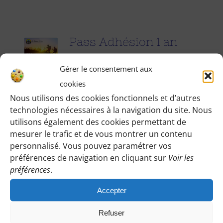
Pass Adhésion 1 an
25.00
€
pour 1 an
Gérer le consentement aux
cookies
Accédez à toutes les informations
Nous utilisons des cookies fonctionnels et d’autres
technologies nécessaires à la navigation du site. Nous
pratiques de nos excursions du
utilisons également des cookies permettant de
dimanche et des jours fériés (Point de
mesurer le trafic et de vous montrer un contenu
rendez-vous, horaires, conseils etc.), et
personnalisé. Vous pouvez paramétrer vos
participez à nos activités telles que des
préférences de navigation en cliquant sur
Voir les
préférences
.
sorties cinéma, pique-nique festifs...
Accepter
Pour adhérer et faire vivre notre
association, nous vous demandons
Refuser