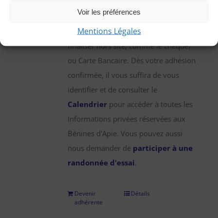
une participation annuelle de 25 €,
Voir les préférences
que vous pouvez régler par chèque,
Mentions Légales
virement bancaire (démarche à
finaliser hors site, comme le chèque)
ou Carte Bancaire. Dès votre adhésion
confirmée, il vous suffira de vous
identifier et de consulter le
Calendrier
pour accéder à toutes les
informations privées réservées aux
Bénines d'Apie. Vous pouvez aussi
nous demander de
participer à une
randonnée d'essai
.
Devenir
Détails
adhérente