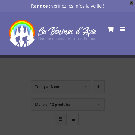
X
Randos :
vérifiez les infos la veille !
Passer
au
contenu
Trier par
Nom
Montrer
12 produits