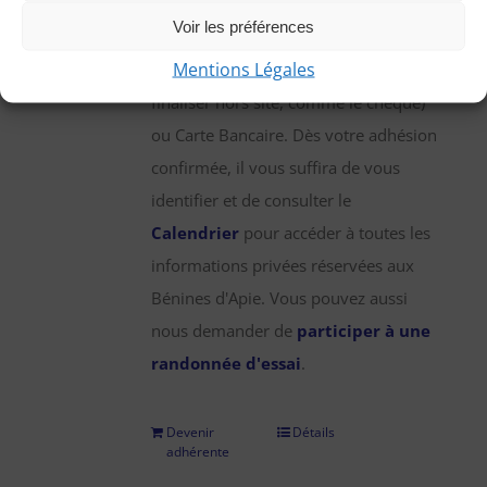
une participation annuelle de 25 €,
Voir les préférences
que vous pouvez régler par chèque,
Mentions Légales
virement bancaire (démarche à
finaliser hors site, comme le chèque)
ou Carte Bancaire. Dès votre adhésion
confirmée, il vous suffira de vous
identifier et de consulter le
Calendrier
pour accéder à toutes les
informations privées réservées aux
Bénines d'Apie. Vous pouvez aussi
nous demander de
participer à une
randonnée d'essai
.
Devenir
Détails
adhérente