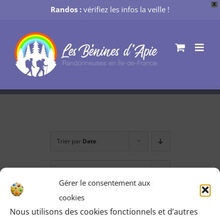
X
Randos :
vérifiez les infos la veille !
Passer
au
contenu
Trier par
Date
Montrer
36 produits
Gérer le consentement aux
cookies
Nous utilisons des cookies fonctionnels et d’autres