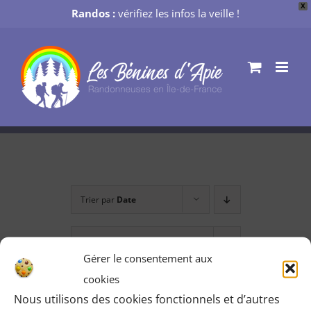
X
Randos :
vérifiez les infos la veille !
Passer
au
contenu
Trier par
Date
Montrer
12 produits
Gérer le consentement aux
cookies
Nous utilisons des cookies fonctionnels et d’autres