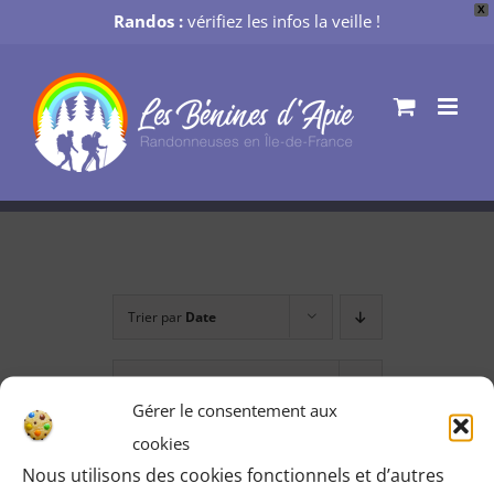
X
Randos :
vérifiez les infos la veille !
Passer
au
contenu
Trier par
Date
Montrer
24 produits
Gérer le consentement aux
cookies
Nous utilisons des cookies fonctionnels et d’autres