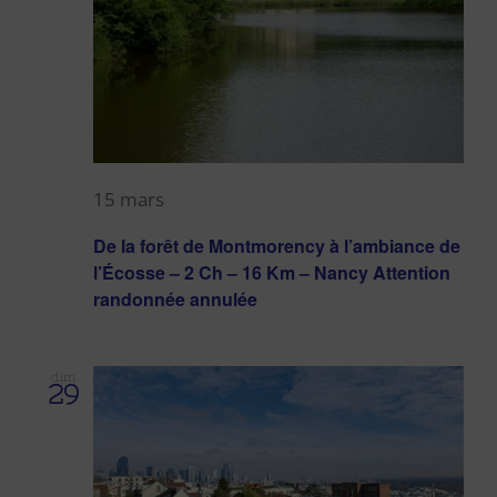
15 mars
De la forêt de Montmorency à l’ambiance de
l’Écosse – 2 Ch – 16 Km – Nancy Attention
randonnée annulée
dim
29