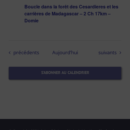
Boucle dans la forêt des Cesardieres et les
carrières de Madagascar – 2 Ch 17km –
Domie
Évènements
Évènements
précédents
Aujourd’hui
suivants
S’ABONNER AU CALENDRIER