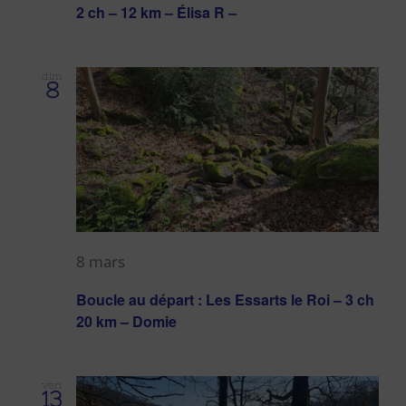
2 ch – 12 km – Élisa R –
dim
8
8 mars
Boucle au départ : Les Essarts le Roi – 3 ch
20 km – Domie
ven
13