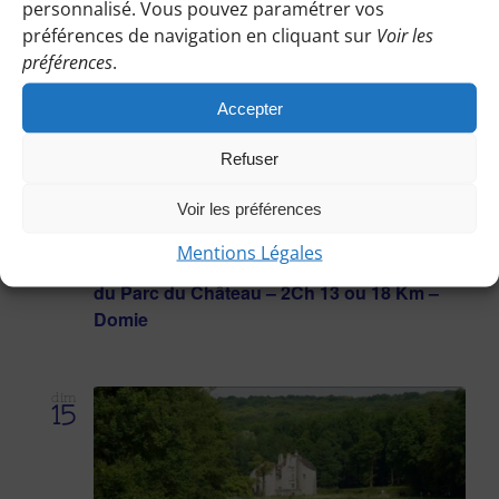
personnalisé. Vous pouvez paramétrer vos
préférences de navigation en cliquant sur
Voir les
préférences
.
Accepter
Refuser
Voir les préférences
15 mars
Mentions Légales
Boucle autour de Chamarande avec visite
du Parc du Château – 2Ch 13 ou 18 Km –
Domie
dim
15