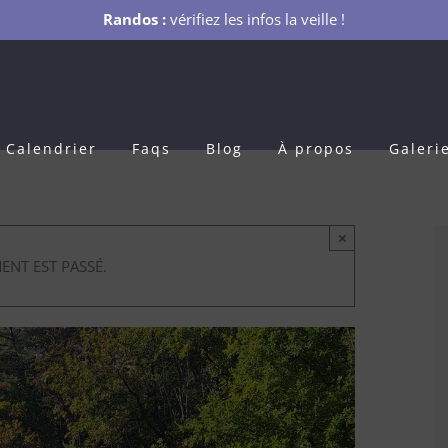
Randos :
vérifiez les infos la veille !
Calendrier
Faqs
Blog
À propos
Galeri
×
ENT EST PASSÉ.