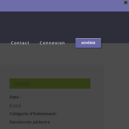
X
e
Contact
Connexion
ADHÉRER
Détails
Date :
8 avril
Catégorie d’Évènement:
Randonnée pédestre