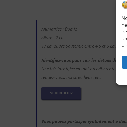
No
né
Animatrice : Domie
de
Allure : 2 ch
un
pr
17 km allure Soutenue entre 4,5 et 5 km/h 20
Identifiez-vous pour voir les détails de ce
Une fois identifiée en tant qu’adhérente, vous
rendez-vous, horaires, lieux, etc.
M’IDENTIFIER
Vous pouvez participer gratuitement à de