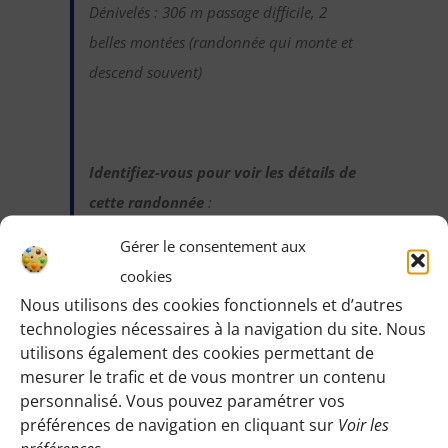
Dénivelés : 306 m passage difficile, 2
belles montées (randonnée qui monte et
descend souvent)
Identifiez-vous pour voir les détails de
cette randonnée
:
Une fois identifiée en tant qu’adhérente,
Gérer le consentement aux
vous pourrez accéder à toutes les
cookies
informations de rendez-vous, horaires,
Nous utilisons des cookies fonctionnels et d’autres
lieux, etc.
technologies nécessaires à la navigation du site. Nous
utilisons également des cookies permettant de
mesurer le trafic et de vous montrer un contenu
M’IDENTIFIER
personnalisé. Vous pouvez paramétrer vos
préférences de navigation en cliquant sur
Voir les