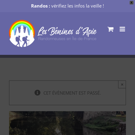
X
Randos :
vérifiez les infos la veille !
Passer
au
contenu
×
CET ÉVÈNEMENT EST PASSÉ.