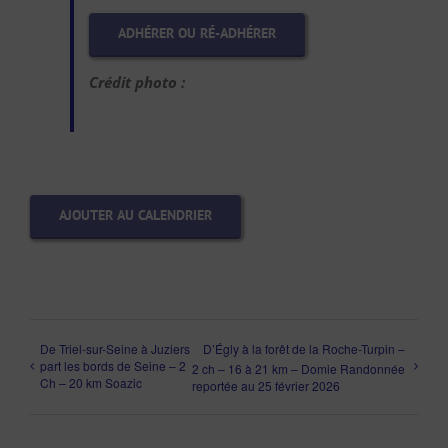
ADHÉRER OU RÉ-ADHÉRER
Crédit photo :
AJOUTER AU CALENDRIER
De Triel-sur-Seine à Juziers
D’Égly à la forêt de la Roche-Turpin –
part les bords de Seine – 2
2 ch – 16 à 21 km – Domie Randonnée
Ch – 20 km Soazic
reportée au 25 février 2026