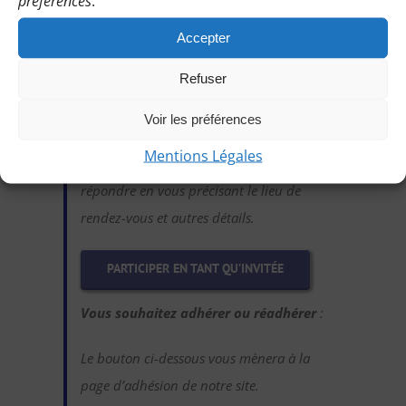
préférences
.
Vous pouvez participer gratuitement à
Accepter
deux randonnées d’essai sans
Refuser
engagement de votre part :
Cliquez sur le bouton ci-dessous et
Voir les préférences
indiquez-nous votre choix en laissant vos
Mentions Légales
coordonnées pour que l’on puisse vous
répondre en vous précisant le lieu de
rendez-vous et autres détails.
PARTICIPER EN TANT QU’INVITÉE
Vous souhaitez adhérer ou réadhérer
:
Le bouton ci-dessous vous mènera à la
page d’adhésion de notre site.