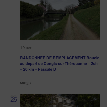
19 avril
RANDONNÉE DE REMPLACEMENT Boucle
au départ de Congis-sur-Thérouanne – 2ch
– 20 km – Pascale D
congis
sam
25