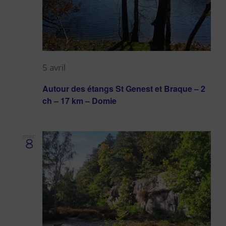
5 avril
Autour des étangs St Genest et Braque – 2
ch – 17 km – Domie
mer
8