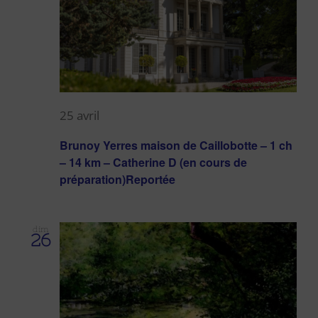
25 avril
Brunoy Yerres maison de Caillobotte – 1 ch
– 14 km – Catherine D (en cours de
préparation)Reportée
dim
26