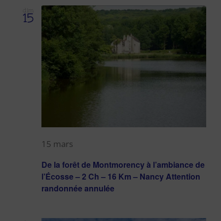
dim
15
15 mars
De la forêt de Montmorency à l’ambiance de
l’Écosse – 2 Ch – 16 Km – Nancy Attention
randonnée annulée