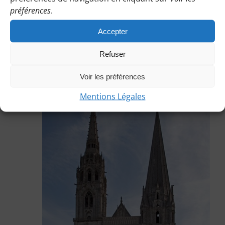
préférences
.
12 avril
Accepter
La petite Scandinavie – 2 ch – 17 km –
Nancy
Refuser
Voir les préférences
sam
18
Mentions Légales