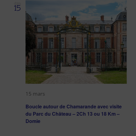
Évè
dim
de
15
vues
Évènem
15 mars
Boucle autour de Chamarande avec visite
du Parc du Château – 2Ch 13 ou 18 Km –
Domie