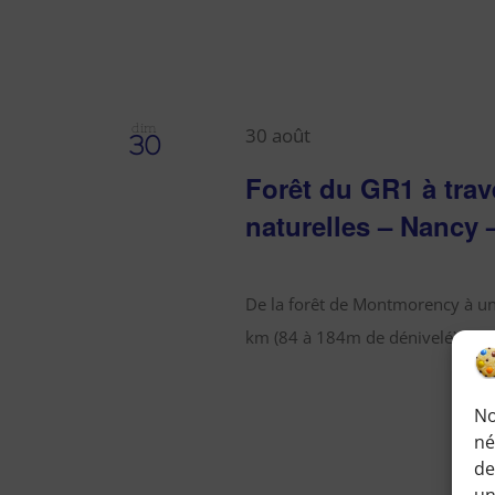
dim
30 août
30
Forêt du GR1 à trav
naturelles – Nancy 
De la forêt de Montmorency à une
km (84 à 184m de dénivelé) Infor
No
né
de