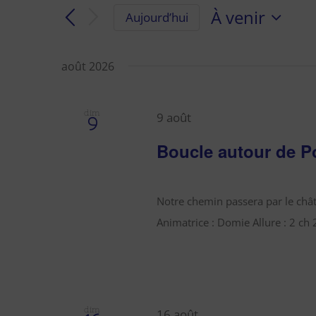
clé.
navigation
À venir
Aujourd’hui
Rechercher
de
Sélectionnez
une
Évènements
vues
août 2026
date.
par
Évènements
mot-
clé.
dim
9 août
9
Boucle autour de P
Notre chemin passera par le châ
Animatrice : Domie Allure : 2 ch 2
dim
16 août