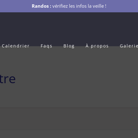
Randos :
vérifiez les infos la veille !
Calendrier
Faqs
Blog
À propos
Galeri
tre