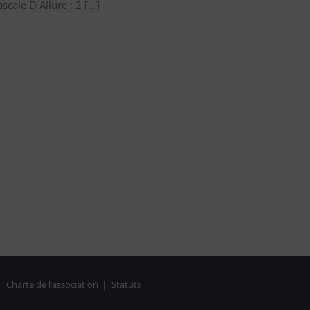
cale D Allure : 2 [...]
|
Charte de l’association
|
Statuts