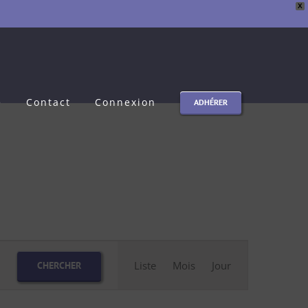
X
e
Contact
Connexion
ADHÉRER
Navigation
Liste
Mois
Jour
CHERCHER
de
vues