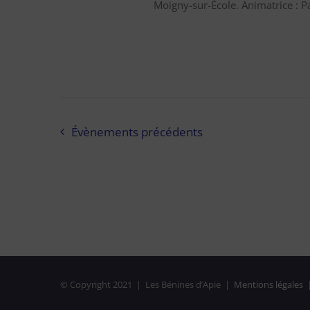
Moigny-sur-École. Animatrice : Pas
Évènements
précédents
© Copyright 2021 | Les Bénines d’Apie |
Mentions légales