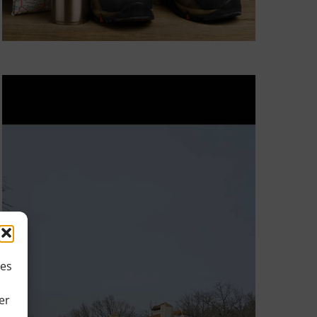
ies
er