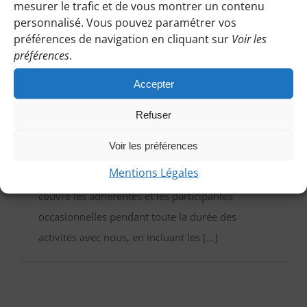
mesurer le trafic et de vous montrer un contenu
personnalisé. Vous pouvez paramétrer vos
préférences de navigation en cliquant sur
Voir les
préférences
.
Accepter
Assurance randonnées
Refuser
Par
Gaïa [ webmaster ]
|
10 janvier 2021
|
Conseils & Faqs
Voir les préférences
Mentions Légales
L’association a souscrit une assurance qui
couvre les adhérentes et les participantes
occasionnelles pendant toute la durée des
activités avec nous, en incluant les [...]