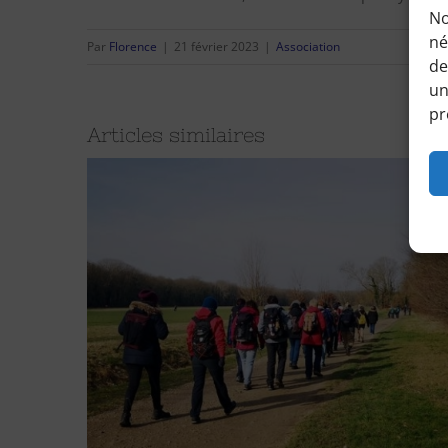
No
né
Par
Florence
|
21 février 2023
|
Association
de
un
pr
Articles similaires