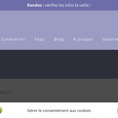
Randos :
vérifiez les infos la veille !
Calendrier
Faqs
Blog
À propos
Galeri
ation
Gérer le consentement aux cookies
er.