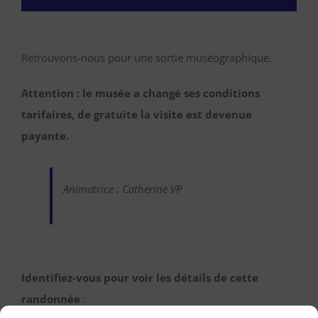
Retrouvons-nous pour une sortie muséographique.
Attention : le musée a changé ses conditions
tarifaires, de gratuite la visite est devenue
payante.
Animatrice : Catherine VP
Identifiez-vous pour voir les détails de cette
randonnée
: