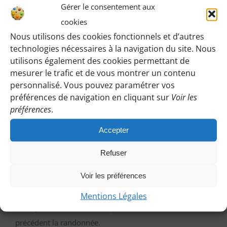
Une fois identifiée en tant qu’adhérente, vous pourrez
Gérer le consentement aux
accéder ici à toutes les informations de rendez-vous,
cookies
horaires, lieux etc.
Nous utilisons des cookies fonctionnels et d’autres
technologies nécessaires à la navigation du site. Nous
utilisons également des cookies permettant de
M’IDENTIFIER
mesurer le trafic et de vous montrer un contenu
personnalisé. Vous pouvez paramétrer vos
préférences de navigation en cliquant sur
Voir les
préférences
.
Vous pouvez participer à une randonnée d’essai
Accepter
sans engagement de votre part :
Cliquez sur le bouton ci-dessous et indiquez-nous votre
Refuser
choix en laissant vos coordonnées pour que l’on puisse
Voir les préférences
vous répondre en vous précisant le lieu de rendez-vous
et autres détails. Afin que nous puissions vous répondre
Mentions Légales
a temps, contactez-nous au plus tard le vendredi
précédent la randonnée.