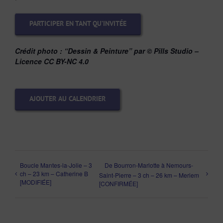
PARTICIPER EN TANT QU’INVITÉE
Crédit photo : “Dessin & Peinture” par © Pills Studio –
Licence CC BY-NC 4.0
AJOUTER AU CALENDRIER
Boucle Mantes-la-Jolie – 3
De Bourron-Marlotte à Nemours-
ch – 23 km – Catherine B
Saint-Pierre – 3 ch – 26 km – Meriem
[MODIFIÉE]
[CONFIRMÉE]