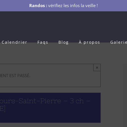
Randos :
vérifiez les infos la veille !
Calendrier
Faqs
Blog
À propos
Galeri
×
ENT EST PASSÉ.
urs-Saint-Pierre – 3 ch –
E]