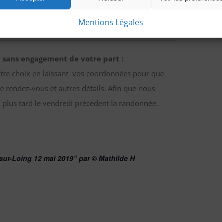
Mentions Légales
 sans engagement de votre part :
otre choix en laissant vos coordonnées pour que
e rendez-vous et autres détails. Afin que nous
 plus tard le vendredi précédent la randonnée.
sur-Loing 12 mai 2019” par © Mathilde H