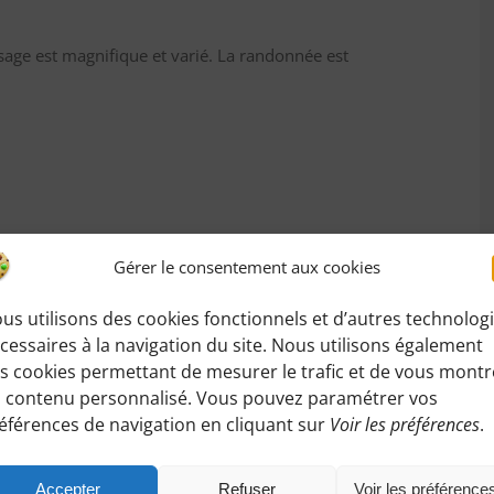
age est magnifique et varié. La randonnée est
Gérer le consentement aux cookies
us utilisons des cookies fonctionnels et d’autres technolog
cessaires à la navigation du site. Nous utilisons également
s cookies permettant de mesurer le trafic et de vous montr
andonnée
:
 contenu personnalisé. Vous pouvez paramétrer vos
z accéder ici à toutes les informations de rendez-
éférences de navigation en cliquant sur
Voir les préférences
.
Accepter
Refuser
Voir les préférence