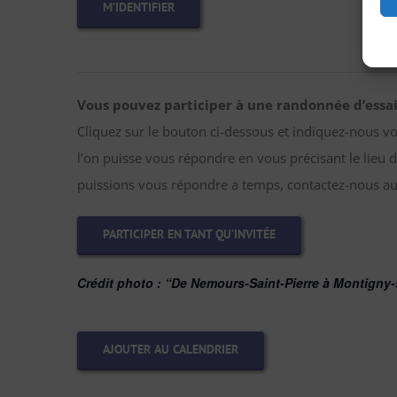
M’IDENTIFIER
Vous pouvez participer à une randonnée d’essai
Cliquez sur le bouton ci-dessous et indiquez-nous v
l’on puisse vous répondre en vous précisant le lieu d
puissions vous répondre a temps, contactez-nous au
PARTICIPER EN TANT QU’INVITÉE
Crédit photo : “De Nemours-Saint-Pierre à Montigny-
AJOUTER AU CALENDRIER