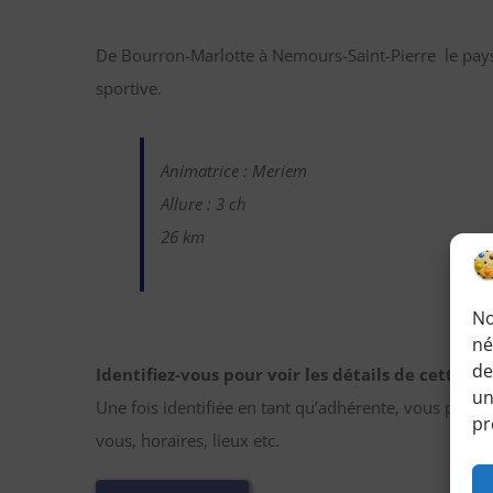
De Bourron-Marlotte à Nemours-Saint-Pierre le pays
sportive.
Animatrice : Meriem
Allure : 3 ch
26 km
No
né
de
Identifiez-vous pour voir les détails de cette r
un
Une fois identifiée en tant qu’adhérente, vous pourre
pr
vous, horaires, lieux etc.