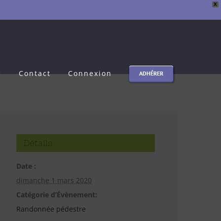
X
e
Contact
Connexion
ADHÉRER
Détails
Date :
dimanche 1 mars 2020
Catégorie d’Évènement:
Randonnée pédestre