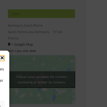
Lieu
Nemours-Saint-Pierre
Saint-Pierre-Les-Némours
,
77140
France
+ Google Map
Voir Lieu site web
ies
Cliquez pour accepter les cookies
er
marketing et activer ce contenu
s