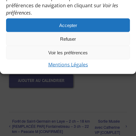
préférences de navigation en cliquant sur
Voir les
a temps, contactez-nous au plus tard le vendredi
préférences
.
précédent la randonnée.
Accepter
PARTICIPER EN TANT QU’INVITÉE
Refuser
Crédit photo : “Collégiale de Mantes la jolie – Yvelines”
Voir les préférences
par © LUMIKS LUMIKS – Licence CC BY-NC-SA 2.0
Mentions Légales
AJOUTER AU CALENDRIER
Forêt de Saint-Germain en Laye – 2 ch – 18 km
Sortie Musée
[REMPLACÉE PAR] Fontainebleau – 3 ch – 22
avec Catherine
km – Pascale M [CONFIRMÉE]
VP [COMPLET]