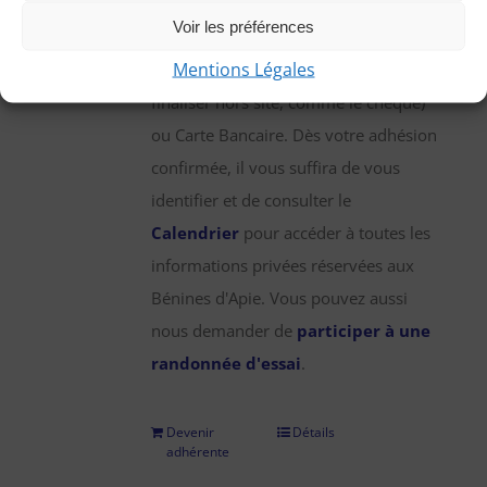
une participation annuelle de 25 €,
Voir les préférences
que vous pouvez régler par chèque,
Mentions Légales
virement bancaire (démarche à
finaliser hors site, comme le chèque)
ou Carte Bancaire. Dès votre adhésion
confirmée, il vous suffira de vous
identifier et de consulter le
Calendrier
pour accéder à toutes les
informations privées réservées aux
Bénines d'Apie. Vous pouvez aussi
nous demander de
participer à une
randonnée d'essai
.
Devenir
Détails
adhérente