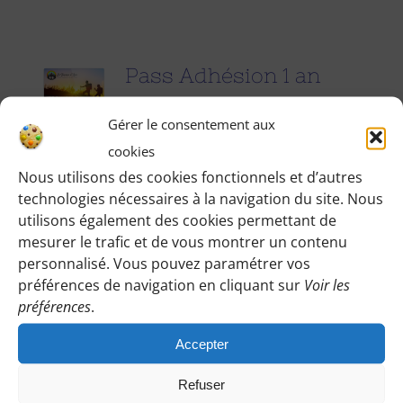
Pass Adhésion 1 an
25.00
€
pour 1 an
Gérer le consentement aux
cookies
Accédez à toutes les informations
Nous utilisons des cookies fonctionnels et d’autres
technologies nécessaires à la navigation du site. Nous
pratiques de nos excursions du
utilisons également des cookies permettant de
dimanche et des jours fériés (Point de
mesurer le trafic et de vous montrer un contenu
rendez-vous, horaires, conseils etc.), et
personnalisé. Vous pouvez paramétrer vos
participez à nos activités telles que des
préférences de navigation en cliquant sur
Voir les
préférences
.
sorties cinéma, pique-nique festifs...
Accepter
Pour adhérer et faire vivre notre
association, nous vous demandons
Refuser