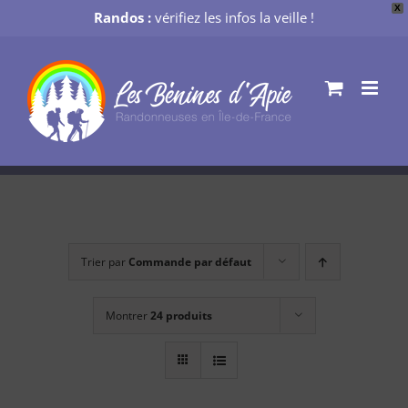
X
Randos :
vérifiez les infos la veille !
Passer
au
contenu
Trier par
Commande par défaut
Montrer
24 produits