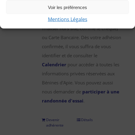
une participation annuelle de 25 €,
Voir les préférences
que vous pouvez régler par chèque,
Mentions Légales
virement bancaire (démarche à
finaliser hors site, comme le chèque)
ou Carte Bancaire. Dès votre adhésion
confirmée, il vous suffira de vous
identifier et de consulter le
Calendrier
pour accéder à toutes les
informations privées réservées aux
Bénines d'Apie. Vous pouvez aussi
nous demander de
participer à une
randonnée d'essai
.
Devenir
Détails
adhérente