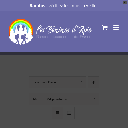
X
Randos :
vérifiez les infos la veille !
Passer
au
contenu
Trier par
Date
Montrer
24 produits