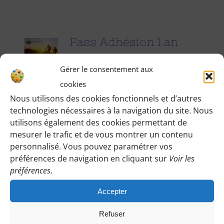
Pass Adhésion 1 an
25.00
€
pour 1 an
Gérer le consentement aux
cookies
Accédez à toutes les informations
Nous utilisons des cookies fonctionnels et d’autres
technologies nécessaires à la navigation du site. Nous
pratiques de nos excursions du
utilisons également des cookies permettant de
dimanche et des jours fériés (Point de
mesurer le trafic et de vous montrer un contenu
rendez-vous, horaires, conseils etc.), et
personnalisé. Vous pouvez paramétrer vos
participez à nos activités telles que des
préférences de navigation en cliquant sur
Voir les
préférences
.
sorties cinéma, pique-nique festifs...
Accepter
Pour adhérer et faire vivre notre
association, nous vous demandons
Refuser