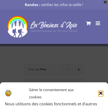
X
Randos :
vérifiez les infos la veille !
Passer
au
contenu
Trier par
Prix
Montrer
12 produits
Gérer le consentement aux
cookies
Nous utilisons des cookies fonctionnels et d’autres