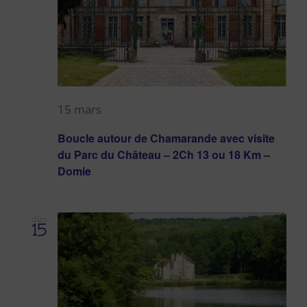
15 mars
Boucle autour de Chamarande avec visite
du Parc du Château – 2Ch 13 ou 18 Km –
Domie
dim
15