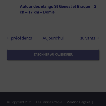
Autour des étangs St Genest et Braque – 2
ch – 17 km – Domie
Évènements
Évènements
précédents
Aujourd’hui
suivants
S’ABONNER AU CALENDRIER
© Copyright 2021 | Les Bénines d’Apie |
Mentions légales
|