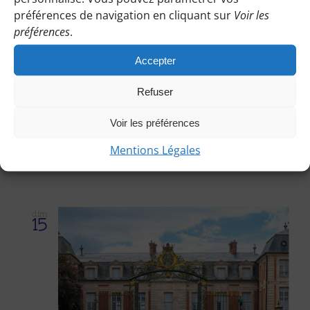
préférences de navigation en cliquant sur
Voir les
préférences
.
Accepter
Refuser
13 mars
Voir les préférences
Autour des étangs St Genest et Braque – 2
ch – 17 km – Domie Attention Randonnée
Mentions Légales
annulée
dim
15