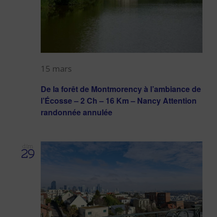
15 mars
De la forêt de Montmorency à l’ambiance de
l’Écosse – 2 Ch – 16 Km – Nancy Attention
randonnée annulée
dim
29