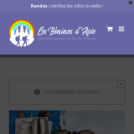
X
Randos :
vérifiez les infos la veille !
Passer
au
contenu
×
CET ÉVÈNEMENT EST PASSÉ.