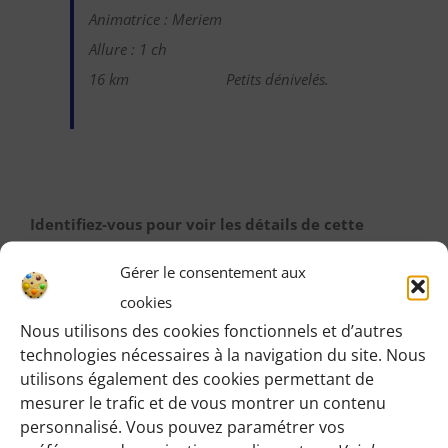
Animatrice : Meriem
Allure : 1 ch
16 km
Petits dénivelés.
Identifiez-vous pour voir les détails de cette
randonnée
:
Gérer le consentement aux
Une fois identifiée en tant qu’adhérente, vous pourrez
cookies
accéder à toutes les informations de rendez-vous,
Nous utilisons des cookies fonctionnels et d’autres
horaires, lieux, etc.
technologies nécessaires à la navigation du site. Nous
utilisons également des cookies permettant de
M’IDENTIFIER
mesurer le trafic et de vous montrer un contenu
personnalisé. Vous pouvez paramétrer vos