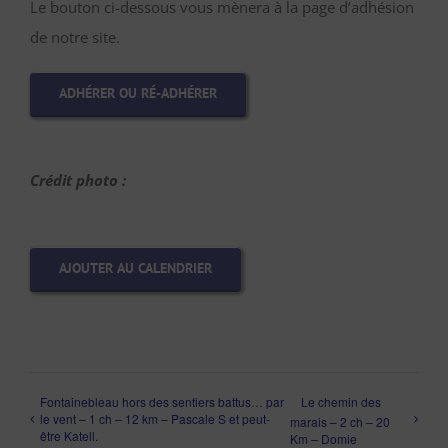
Le bouton ci-dessous vous mènera à la page d’adhésion
de notre site.
ADHÉRER OU RÉ-ADHÉRER
Crédit photo :
AJOUTER AU CALENDRIER
Fontainebleau hors des sentiers battus… par
Le chemin des
le vent – 1 ch – 12 km – Pascale S et peut-
marais – 2 ch – 20
être Katell.
Km – Domie