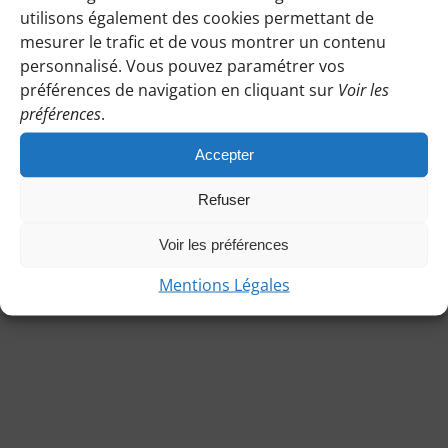
14
utilisons également des cookies permettant de
04/14/2026
Nav
Recherch
avril
Recher
Jour
mesurer le trafic et de vous montrer un contenu
Sélectionnez
de
2026
personnalisé. Vous pouvez paramétrer vos
et
une
vue
préférences de navigation en cliquant sur
Voir les
date.
navigat
Jour précédent
Jour suivant
Évè
préférences
.
de
Accepter
vues
S’ABONNER AU CALENDRIER
Évènem
Refuser
Voir les préférences
Mentions Légales