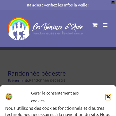
X
Randos :
vérifiez les infos la veille !
Passer
au
contenu
Randonnée pédestre
Randonnée pédestre
Évènements
Évènements
Gérer le consentement aux
Aucun évènements planifié pour mardi 14 avril
for
cookies
Notice
2026. Passer aux
évènements suivants
.
Nous utilisons des cookies fonctionnels et d’autres
mardi
technologies nécessaires à la navigation du site. Nous