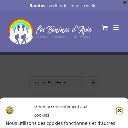
X
Randos :
vérifiez les infos la veille !
Passer
au
contenu
Trier par
Popularité
Montrer
24 produits
Gérer le consentement aux
cookies
Nous utilisons des cookies fonctionnels et d’autres