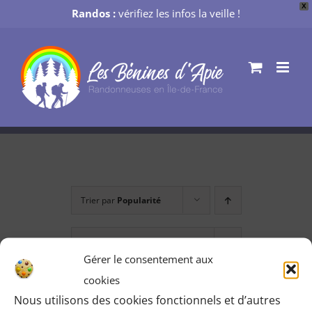
X
Randos :
vérifiez les infos la veille !
Passer
au
contenu
Trier par
Popularité
Montrer
24 produits
Gérer le consentement aux
cookies
Nous utilisons des cookies fonctionnels et d’autres