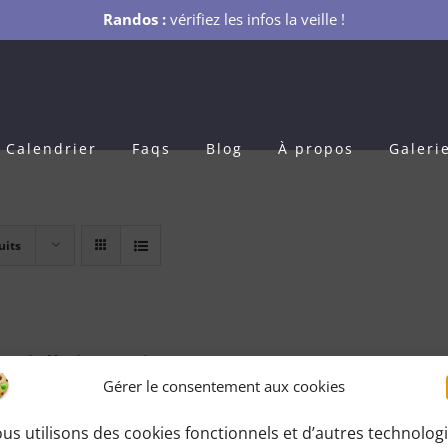
Randos :
vérifiez les infos la veille !
Calendrier
Faqs
Blog
À propos
Galeri
uits
s Adhésion 1 an
Gérer le consentement aux cookies
0
€
pour 1 an
us utilisons des cookies fonctionnels et d’autres technolog