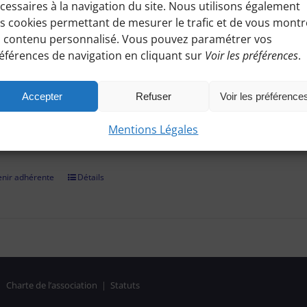
cessaires à la navigation du site. Nous utilisons également
ez à toutes les informations pratiques de nos excursions du diman
s cookies permettant de mesurer le trafic et de vous montr
es, conseils etc.), et participez à nos activités telles que des sorti
 contenu personnalisé. Vous pouvez paramétrer vos
éférences de navigation en cliquant sur
Voir les préférences
.
adhérer et faire vivre notre association, nous vous demandons un
r par chèque, virement bancaire (démarche à finaliser hors site, 
Accepter
Refuser
Voir les préférence
on confirmée, il vous suffira de vous identifier et de consulter le
Mentions Légales
es réservées aux Bénines d'Apie. Vous pouvez aussi nous deman
nir adhérente
Détails
|
Charte de l’association
|
Statuts