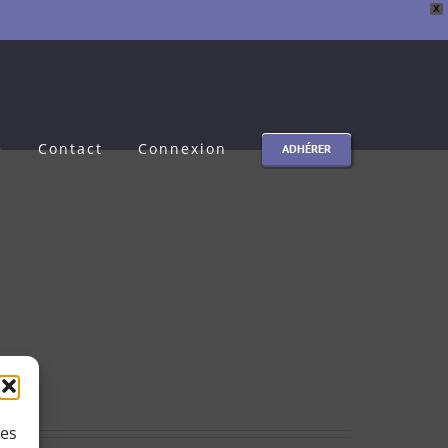
X
e
Contact
Connexion
ADHÉRER
ies