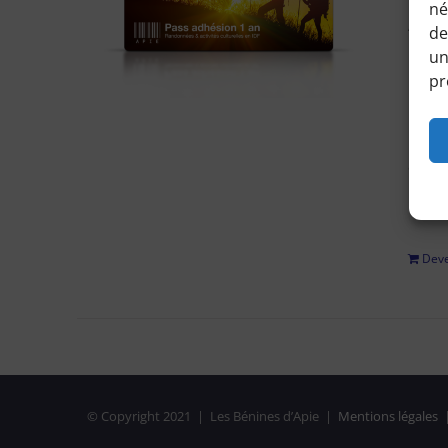
né
Accéd
de
horair
un
pr
Pour 
régle
adhési
privé
Deve
© Copyright 2021 | Les Bénines d’Apie |
Mentions légales