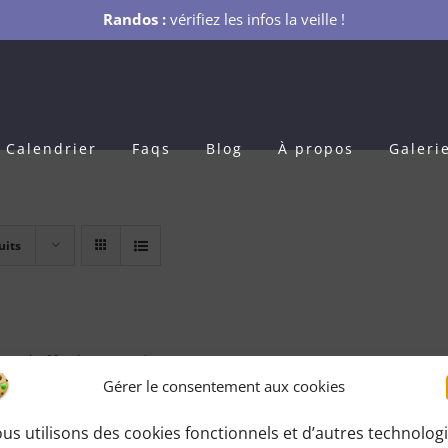
Randos :
vérifiez les infos la veille !
Calendrier
Faqs
Blog
À propos
Galeri
uits
s Adhésion 1 an
Gérer le consentement aux cookies
0
€
pour 1 an
us utilisons des cookies fonctionnels et d’autres technolog