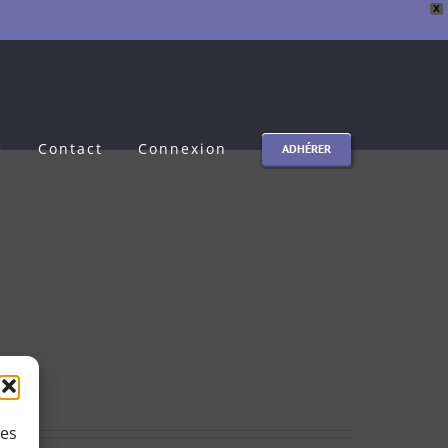
X
e
Contact
Connexion
ADHÉRER
ies