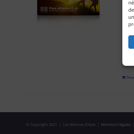
né
Accéd
de
horair
un
pr
Pour 
régle
adhési
privé
Deve
© Copyright 2021 | Les Bénines d’Apie |
Mentions légales