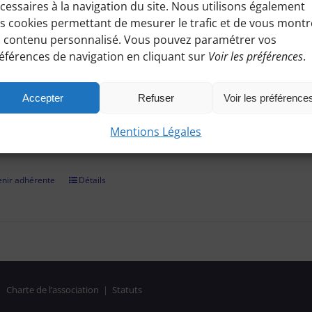
cessaires à la navigation du site. Nous utilisons également
ez à toutes les informations pratiques de nos excursions du diman
s cookies permettant de mesurer le trafic et de vous montr
es, conseils etc.), et participez à nos activités telles que des sorti
 contenu personnalisé. Vous pouvez paramétrer vos
éférences de navigation en cliquant sur
Voir les préférences
.
adhérer et faire vivre notre association, nous vous demandons un
r par chèque, virement bancaire (démarche à finaliser hors site, 
Accepter
Refuser
Voir les préférence
on confirmée, il vous suffira de vous identifier et de consulter le
Mentions Légales
es réservées aux Bénines d'Apie. Vous pouvez aussi nous deman
nir adhérente
Détails
|
Charte de l’association
|
Statuts