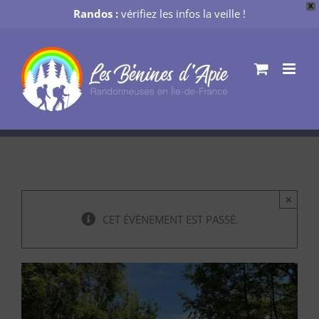
X
Randos :
vérifiez les infos la veille !
Passer
au
contenu
×
CET ÉVÈNEMENT EST PASSÉ.