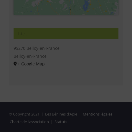
Lieu
95270 Belloy-en-France
Belloy-en-France
+ Google Map
© Copyright 2021 | Les Bénines d’Apie |
Mentions légales
|
Charte de l’association
|
Statuts