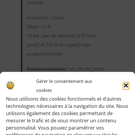
Carnelle.
Animatrice : Soazic
Allure : 2 ch
19 km ; peu de dénivelés (270 m en
positif et 270 m en négatif) mais
quelques montées.
Recommandations :
du fait des fortes
chaleurs et même si c’est en forêt,
Gérer le consentement aux
prévoyez un couvre-cheffe (casquette,
cookies
bob…) et suffisamment d’eau (2 litres).
Nous utilisons des cookies fonctionnels et d’autres
technologies nécessaires à la navigation du site. Nous
utilisons également des cookies permettant de
mesurer le trafic et de vous montrer un contenu
personnalisé. Vous pouvez paramétrer vos
Identifiez-vous pour voir les détails de cette
préférences de navigation en cliquant sur
Voir les