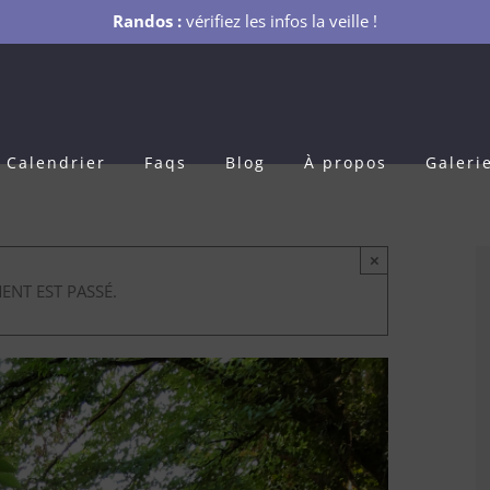
Randos :
vérifiez les infos la veille !
Calendrier
Faqs
Blog
À propos
Galeri
×
ENT EST PASSÉ.