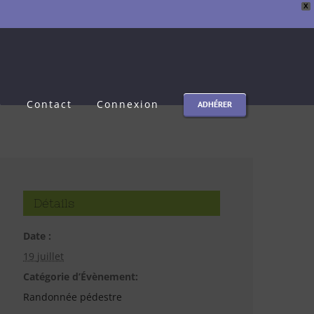
X
e
Contact
Connexion
ADHÉRER
Détails
Date :
19 juillet
Catégorie d’Évènement:
Randonnée pédestre