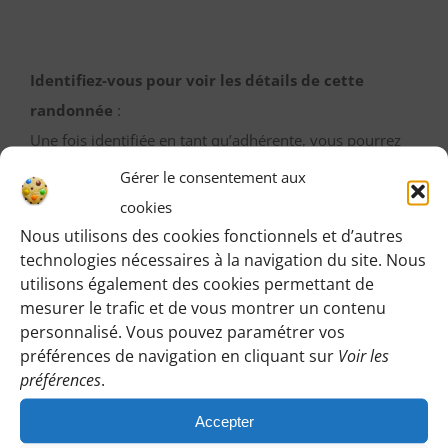
Identifiez-vous pour voir les détails de cette
randonnée
:
Une fois identifiée en tant qu’adhérente, vous pourrez
accéder ici à toutes les informations de rendez-vous,
Gérer le consentement aux
horaires, lieux etc.
cookies
Nous utilisons des cookies fonctionnels et d’autres
M’IDENTIFIER
technologies nécessaires à la navigation du site. Nous
utilisons également des cookies permettant de
mesurer le trafic et de vous montrer un contenu
personnalisé. Vous pouvez paramétrer vos
préférences de navigation en cliquant sur
Voir les
préférences
.
Vous pouvez participer à une randonnée d’essai
Accepter
sans engagement de votre part :