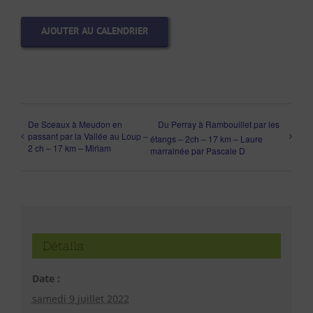
AJOUTER AU CALENDRIER
De Sceaux à Meudon en
Du Perray à Rambouillet par les
passant par la Vallée au Loup –
étangs – 2ch – 17 km – Laure
2 ch – 17 km – Miriam
marrainée par Pascale D
Détails
Date :
samedi 9 juillet 2022