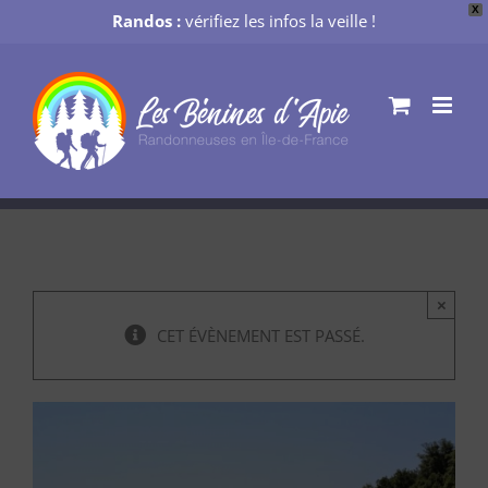
X
Randos :
vérifiez les infos la veille !
Passer
au
contenu
×
CET ÉVÈNEMENT EST PASSÉ.