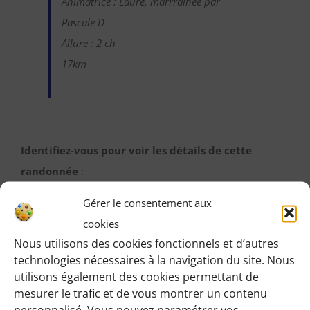
Animatrice : Laure, marrrainée par
Pascale D
Allure : 2 ch
17km
Identifiez-vous pour voir les détails de cette
randonnée
:
Une fois identifiée en tant qu’adhérente, vous pourrez
Gérer le consentement aux
accéder à toutes les informations de rendez-vous,
cookies
horaires, lieux, etc.
Nous utilisons des cookies fonctionnels et d’autres
technologies nécessaires à la navigation du site. Nous
M’IDENTIFIER
utilisons également des cookies permettant de
mesurer le trafic et de vous montrer un contenu
personnalisé. Vous pouvez paramétrer vos