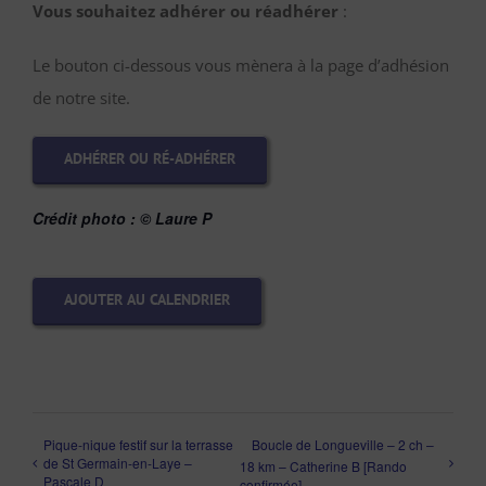
Vous souhaitez adhérer ou réadhérer
:
Le bouton ci-dessous vous mènera à la page d’adhésion
de notre site.
ADHÉRER OU RÉ-ADHÉRER
Crédit photo :
© Laure P
AJOUTER AU CALENDRIER
Pique-nique festif sur la terrasse
Boucle de Longueville – 2 ch –
de St Germain-en-Laye –
18 km – Catherine B [Rando
Pascale D
confirmée]