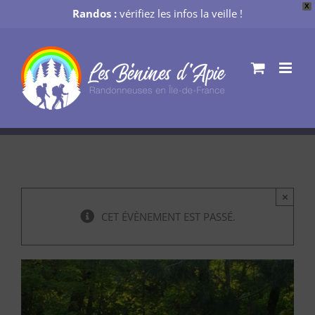
X
Randos :
vérifiez les infos la veille !
Passer
au
contenu
×
CET ÉVÈNEMENT EST PASSÉ.