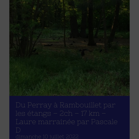
Du Perray à Rambouillet par
les étangs – 2ch – 17 km –
Laure marrainée par Pascale
D
dimanche 10 juillet 2022