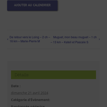
AJOUTER AU CALENDRIER
De retour vers le Loing – 2 ch –
Muguet, mon beau muguet – 1 ch
16 km – Marie-Pierre M
– 13 km – Katell et Pascale S
Détails
Date :
dimanche 21 avril 2024
Catégorie d’Évènement:
Randonnée pédestre