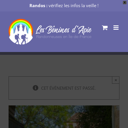
X
Randos :
vérifiez les infos la veille !
Passer
au
contenu
×
CET ÉVÈNEMENT EST PASSÉ.