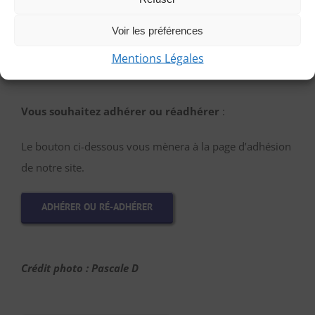
Voir les préférences
PARTICIPER EN TANT QU’INVITÉE
Mentions Légales
Vous souhaitez adhérer ou réadhérer
:
Le bouton ci-dessous vous mènera à la page d’adhésion
de notre site.
ADHÉRER OU RÉ-ADHÉRER
Crédit photo : Pascale D