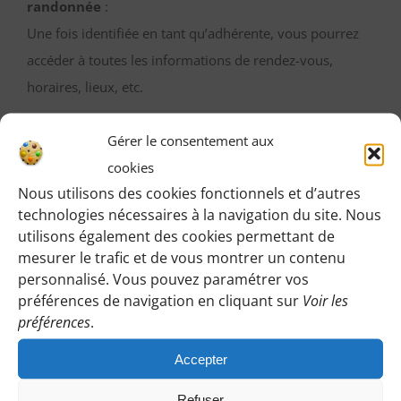
randonnée
:
Une fois identifiée en tant qu’adhérente, vous pourrez
accéder à toutes les informations de rendez-vous,
horaires, lieux, etc.
M’IDENTIFIER
Gérer le consentement aux
cookies
Nous utilisons des cookies fonctionnels et d’autres
technologies nécessaires à la navigation du site. Nous
utilisons également des cookies permettant de
Vous pouvez participer gratuitement à deux
mesurer le trafic et de vous montrer un contenu
randonnées d’essai sans engagement de votre part
personnalisé. Vous pouvez paramétrer vos
:
préférences de navigation en cliquant sur
Voir les
Cliquez sur le bouton ci-dessous et indiquez-nous votre
préférences
.
choix en laissant vos coordonnées pour que l’on puisse
Accepter
vous répondre en vous précisant le lieu de rendez-vous
et autres détails.
Refuser