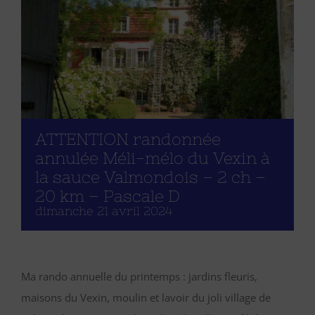
ATTENTION randonnée
annulée Méli-mélo du Vexin à
la sauce Valmondois – 2 ch –
20 km – Pascale D
dimanche 21 avril 2024
Ma rando annuelle du printemps : jardins fleuris,
maisons du Vexin, moulin et lavoir du joli village de