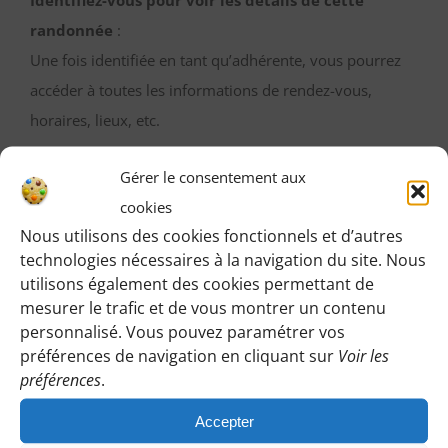
Identifiez-vous pour voir les détails de cette
randonnée
:
Une fois identifiée en tant qu’adhérente, vous pourrez
accéder à toutes les informations de rendez-vous,
horaires, lieux, etc.
Gérer le consentement aux
M’IDENTIFIER
cookies
Nous utilisons des cookies fonctionnels et d’autres
technologies nécessaires à la navigation du site. Nous
utilisons également des cookies permettant de
Vous pouvez participer gratuitement à deux
mesurer le trafic et de vous montrer un contenu
randonnées d’essai sans engagement de votre part
personnalisé. Vous pouvez paramétrer vos
:
préférences de navigation en cliquant sur
Voir les
Cliquez sur le bouton ci-dessous et indiquez-nous votre
préférences
.
choix en laissant vos coordonnées pour que l’on puisse
Accepter
vous répondre en vous précisant le lieu de rendez-vous