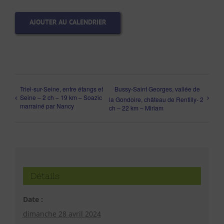
AJOUTER AU CALENDRIER
Triel-sur-Seine, entre étangs et
Bussy-Saint Georges, vallée de
Seine – 2 ch – 19 km – Soazic
la Gondoire, château de Rentilly- 2
marrainé par Nancy
ch – 22 km – Miriam
Détails
Date :
dimanche 28 avril 2024