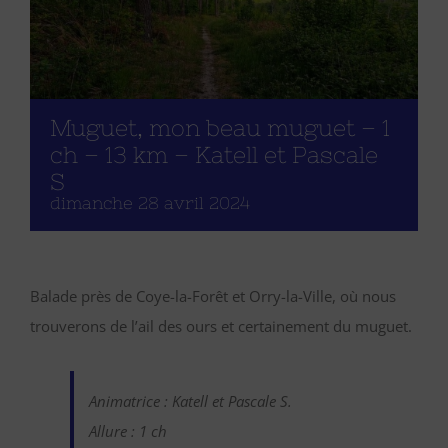
Muguet, mon beau muguet – 1
ch – 13 km – Katell et Pascale
S
dimanche 28 avril 2024
Balade près de Coye-la-Forêt et Orry-la-Ville, où nous
trouverons de l’ail des ours et certainement du muguet.
Animatrice : Katell et Pascale S.
Allure : 1 ch