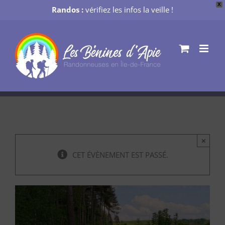
X
Randos :
vérifiez les infos la veille !
Passer
au
contenu
×
CET ÉVÈNEMENT EST PASSÉ.