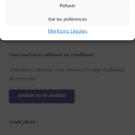
et autres détails.
Refuser
Voir les préférences
PARTICIPER EN TANT QU’INVITÉE
Mentions Légales
Vous souhaitez adhérer ou réadhérer
:
Le bouton ci-dessous vous mènera à la page d’adhésion
de notre site.
ADHÉRER OU RÉ-ADHÉRER
Crédit photo :