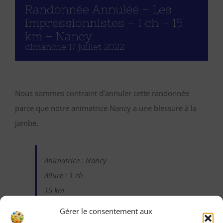
Randonnée Annulée – Les
impressionnistes – 1 ch – 15
km – Nancy
dimanche 17 juillet 2022
Nous sommes contraint d’annuler cette randonnée
parce que notre animatrice Nancy a une blessure à la
jambe.
Animatrice : Nancy
Allure : 1 ch
15 km
Gérer le consentement aux