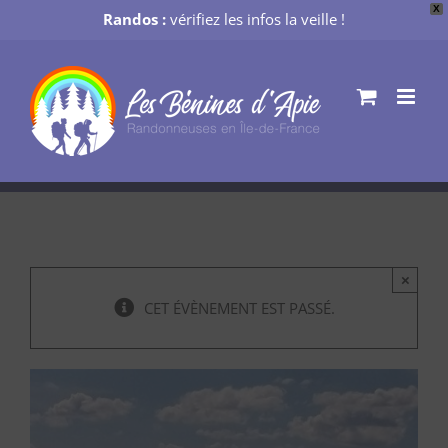
X
Randos :
vérifiez les infos la veille !
Passer
au
contenu
×
CET ÉVÈNEMENT EST PASSÉ.