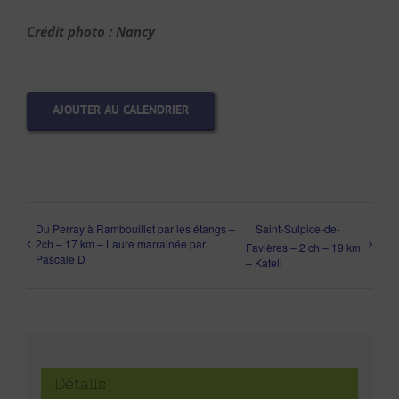
Crédit photo : Nancy
AJOUTER AU CALENDRIER
Du Perray à Rambouillet par les étangs –
Saint-Sulpice-de-
2ch – 17 km – Laure marrainée par
Favières – 2 ch – 19 km
Pascale D
– Katell
Détails