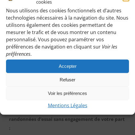
cookies
Nous utilisons des cookies fonctionnels et d’autres
technologies nécessaires à la navigation du site. Nous
Identifiez-vous pour voir les détails de cette
utilisons également des cookies permettant de
mesurer le trafic et de vous montrer un contenu
randonnée
:
personnalisé. Vous pouvez paramétrer vos
Une fois identifiée en tant qu’adhérente, vous pourrez
préférences de navigation en cliquant sur
Voir les
accéder à toutes les informations de rendez-vous,
préférences
.
horaires, lieux, etc.
Accepter
M’IDENTIFIER
Refuser
Voir les préférences
Mentions Légales
Vous pouvez participer gratuitement à deux
randonnées d’essai sans engagement de votre part
: