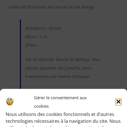
vallée de l’Essonne, ses marais et ses étangs.
Animatrice : Domie
Allure : 2 ch
20 km
Pas de dénivelé. Boucle de Ménecy. Vous
pouvez apporter des jumelles, nous
traverserons une réserve d’oiseaux.
Gérer le consentement aux
Identifiez-vous pour voir les détails de
cookies
cette randonnée
:
Nous utilisons des cookies fonctionnels et d’autres
technologies nécessaires à la navigation du site. Nous
Une fois identifiée en tant qu’adhérente,