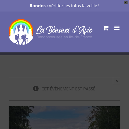
X
Randos :
vérifiez les infos la veille !
Passer
au
contenu
×
CET ÉVÈNEMENT EST PASSÉ.