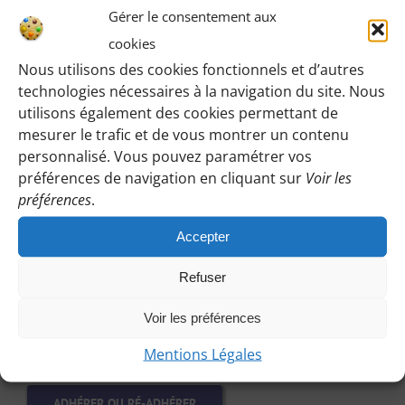
Gérer le consentement aux
:
cookies
Cliquez sur le bouton ci-dessous et indiquez-nous votre
Nous utilisons des cookies fonctionnels et d’autres
choix en laissant vos coordonnées pour que l’on puisse
technologies nécessaires à la navigation du site. Nous
vous répondre en vous précisant le lieu de rendez-vous
utilisons également des cookies permettant de
et autres détails.
mesurer le trafic et de vous montrer un contenu
personnalisé. Vous pouvez paramétrer vos
préférences de navigation en cliquant sur
Voir les
PARTICIPER EN TANT QU’INVITÉE
préférences
.
Accepter
Refuser
Vous souhaitez adhérer ou réadhérer
:
Voir les préférences
Le bouton ci-dessous vous mènera à la page d’adhésion
de notre site.
Mentions Légales
ADHÉRER OU RÉ-ADHÉRER