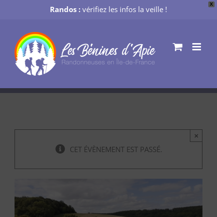
X
Randos :
vérifiez les infos la veille !
Passer
au
contenu
×
CET ÉVÈNEMENT EST PASSÉ.