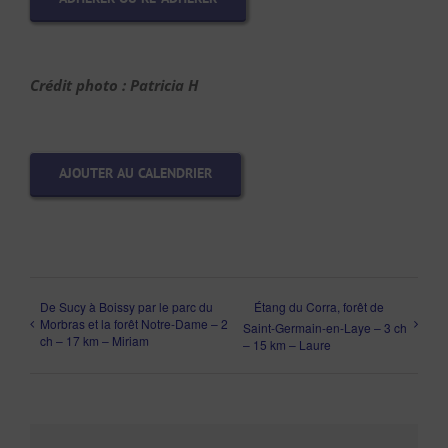
Crédit photo : Patricia H
AJOUTER AU CALENDRIER
De Sucy à Boissy par le parc du
Étang du Corra, forêt de
Morbras et la forêt Notre-Dame – 2
Saint-Germain-en-Laye – 3 ch
ch – 17 km – Miriam
– 15 km – Laure