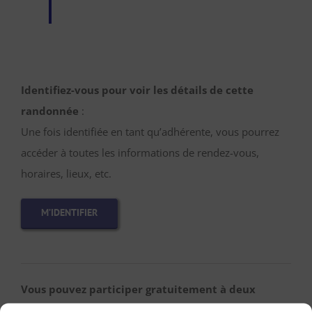
Identifiez-vous pour voir les détails de cette
randonnée
:
Une fois identifiée en tant qu’adhérente, vous pourrez
accéder à toutes les informations de rendez-vous,
horaires, lieux, etc.
M’IDENTIFIER
Vous pouvez participer gratuitement à deux
randonnées d’essai sans engagement de votre part